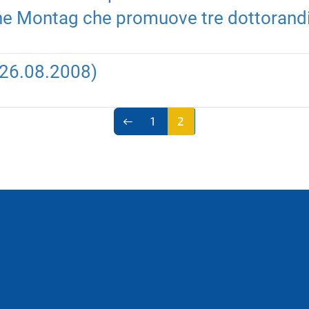
ne Montag che promuove tre dottorandi
 (26.08.2008)
1
2
(corr
ente)